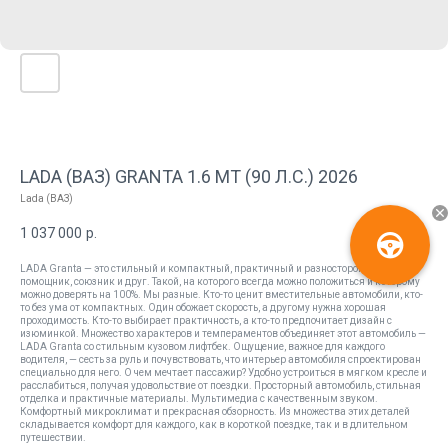
LADA (ВАЗ) GRANTA 1.6 MT (90 Л.С.) 2026
Lada (ВАЗ)
1 037 000
р.
LADA Granta — это стильный и компактный, практичный и разносторонний
помощник, союзник и друг. Такой, на которого всегда можно положиться и которому
можно доверять на 100%. Мы разные. Кто-то ценит вместительные автомобили, кто-
то без ума от компактных. Один обожает скорость, а другому нужна хорошая
проходимость. Кто-то выбирает практичность, а кто-то предпочитает дизайн с
изюминкой. Множество характеров и темпераментов объединяет этот автомобиль —
LADA Granta со стильным кузовом лифтбек. Ощущение, важное для каждого
водителя, — сесть за руль и почувствовать, что интерьер автомобиля спроектирован
специально для него. О чем мечтает пассажир? Удобно устроиться в мягком кресле и
расслабиться, получая удовольствие от поездки. Просторный автомобиль, стильная
отделка и практичные материалы. Мультимедиа с качественным звуком.
Комфортный микроклимат и прекрасная обзорность. Из множества этих деталей
складывается комфорт для каждого, как в короткой поездке, так и в длительном
путешествии.