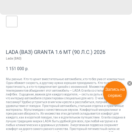
LADA (ВАЗ) GRANTA 1.6 MT (90 Л.С.) 2026
Lada (ВАЗ)
1 151 000
р.
Мы разные. Кто-то ценит вместительные автомобили, кто-то без ума от компактных.
Один обожает скорость, а другому нужна хорошая проходимость. Кто-то выбирает
практичность, а кто-то предпочитает дизайн с изюминкой. Множество характеров и
Запись на
темпераментов объединяет этот автомобиль — LADA Granta со стильным кузовом
лифтбек. Ощущение, важное для каждого водителя, — сесть за руль и почувствовать,
сервис
что интерьер автомобиля спроектирован специально для него. О чем мечтает
пассажир? Удобно устроиться в мягком кресле и расслабиться, получая
удовольствие от поездки. Просторный автомобиль, стильная отделка и практичные
материалы. Мультимедиа с качественным звуком. Комфортный микроклимат и
прекрасная обзорность. Из множества этих деталей складывается комфорт для
каждого, как в короткой поездке, так и в длительном путешествии. Granta создана в
лучших традициях марки LADA: быть удобной для всех, при любой нагрузке и в
любых климатических и дорожных условиях. Энергоемкая подвеска сохраняет
комфорт на дороге самого разного качества. Просторный пятиместный салон не