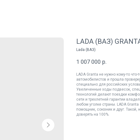
LADA (ВАЗ) GRANTA 
Lada (ВАЗ)
1 007 000
р.
LADA Granta не нужно кому-то что
автомобилистов и прошла проверк
специально для российских услови
Увеличенные ходы подвесок, спе
технологий делают поездки комфо
сети и трехлетней гарантии владе
любом уголке страны. LADA Granta
помощник, союзник и друг. Такой,
доверять на 100%.