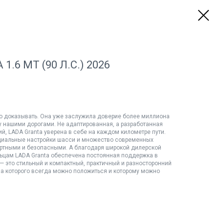
1.6 MT (90 Л.С.) 2026
-то доказывать. Она уже заслужила доверие более миллиона
у нашими дорогами. Не адаптированная, а разработанная
й, LADA Granta уверена в себе на каждом километре пути.
циальные настройки шасси и множество современных
ртными и безопасными. А благодаря широкой дилерской
льцам LADA Granta обеспечена постоянная поддержка в
 — это стильный и компактный, практичный и разносторонний
 на которого всегда можно положиться и которому можно