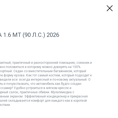
1.6 MT (90 Л.С.) 2026
пактный, практичный и разносторонний помощник, союзник и
ожно положиться и которому можно доверять на 100%.
ортный. Седан со вместительным багажником, который
ю форму кузова. Как тот самый костюм, который подходит к
 видели все: всегда интересный и по-новому актуальный. О
ль и почувствовать, что автомобиль как будто создан
ассажир? Удобно устроиться в мягком кресле и
торный салон, практичные обивки. Мультимедиа с
ивным экраном. Эффективный кондиционер и прекрасная
талей складывается комфорт для каждого как в короткой
ествии.