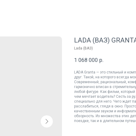
LADA (ВАЗ) GRANTA 
Lada (ВАЗ)
1 068 000
р.
LADA Granta — это стильный и ком
друг. Такой, на которого всегда м
Современный, рациональный, комф
гармонично вписан в стремительну
любой фигуре. Как фильм, который
чем мечтает водитель? Сесть за ру
специально для него. Чего ждет п
расслабиться, глядя в окно. Прос
качественным звуком и информат
обзорность. Из множества этих де
поездке, так и в длительном путеш